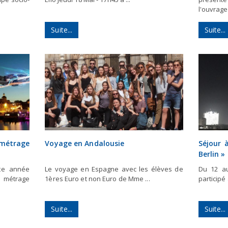
l'ouvrage 
Suite...
Suite...
 métrage
Voyage en Andalousie
Séjour 
Berlin »
tte année
Le voyage en Espagne avec les élèves de
Du 12 au
 métrage
1ères Euro et non Euro de Mme ...
participé 
Suite...
Suite...