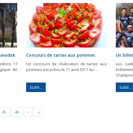
zavodsk
Concours de tartes aux pommes
Un bille
illons 17
Un concours de réalisation de tartes aux
Les cad
ogique de
pommes est prévu le 11 avril 2017 au ...
brillamme
Championn
Suite...
Suite...
45
46
›
»