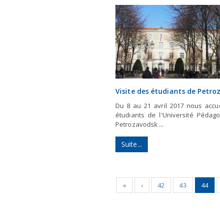
Visite des étudiants de Petro
Du 8 au 21 avril 2017 nous accue
étudiants de l'Université Pédag
Petrozavodsk ...
Suite...
«
‹
42
43
44