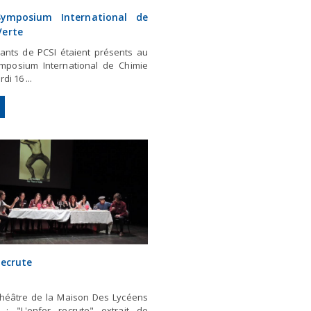
ymposium International de
Verte
iants de PCSI étaient présents au
posium International de Chimie
di 16 ...
recrute
 théâtre de la Maison Des Lycéens
 : "L'enfer recrute" extrait de