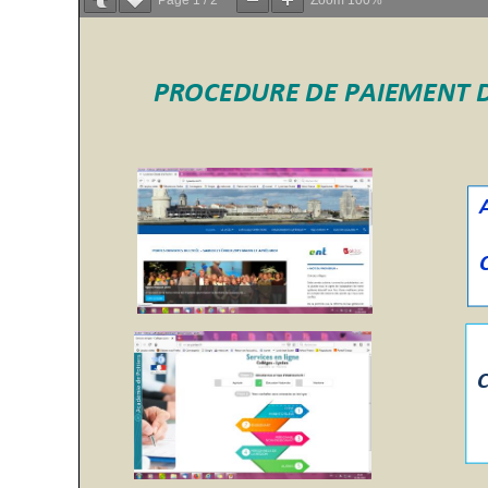
Page
1
/
2
Zoom
100%