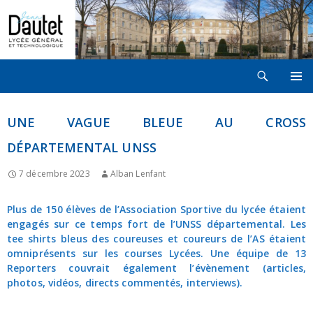
Recherche
LYCÉE JEAN DAUTET À LA ROCHELLE
ALLER
MENU
AU
PRINCI
CONTENU
UNE VAGUE BLEUE AU CROSS
DÉPARTEMENTAL UNSS
7 décembre 2023
Alban Lenfant
Plus de 150 élèves de l’Association Sportive du lycée étaient
engagés sur ce temps fort de l’UNSS départemental. Les
tee shirts bleus des coureuses et coureurs de l’AS étaient
omniprésents sur les courses Lycées. Une équipe de 13
Reporters couvrait également l’évènement (articles,
photos, vidéos, directs commentés, interviews).