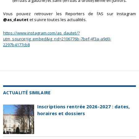
(en bas à gauche) et Sami (en bas à droite) 8ème en Juniors.
Vous pouvez retrouver les Reporters de l’AS sur Instagram
@as_dautet
et suivre toutes les actualités.
https://www.instagram.com/as_dautet/?
utm_source=ig_embed&ig_rid=2106776b-7bef-4f3a-a9d0-
2297b4177cb8
ACTUALITÉ SIMILAIRE
Inscriptions rentrée 2026-2027 : dates,
horaires et dossiers