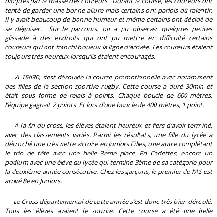
bloqués par la masse des coureurs.
Durant la course, les coureurs ont
tenté de garder une bonne allure mais certains ont parfois dû ralentir.
Il y avait beaucoup de bonne humeur et même certains ont décidé de
se déguiser. S
ur le parcours, on a pu observer quelques petites
glissade à des endroits qui ont pu mettre en difficulté certains
coureurs qui ont franchi boueux la ligne d’arrivée.
Les coureurs étaient
toujours très heureux lorsqu’ils étaient encouragés.
A 15h30, s’est déroulée la course promotionnelle avec notamment
des filles de la section sportive rugby. Cette course a duré 30min et
était sous forme de relais à points. Chaque boucle de 600 mètres,
l’équipe gagnait 2 points. Et lors d’une boucle de 400 mètres, 1 point.
A la fin du cross, les élèves étaient heureux et fiers d’avoir terminé,
avec des classements variés.
Parmi les résultats, une fille du lycée a
décroché une très nette victoire en Juniors Filles, une autre complétant
le trio de tête avec une belle 3eme place. En Cadettes, encore un
podium avec une élève du lycée qui termine 3ème de sa catégorie pour
la deuxième année consécutive. Chez les garçons, le premier de l’AS est
arrivé 8e en Juniors.
Le Cross départemental de cette année s’est donc très bien déroulé.
Tous les élèves avaient le sourire. Cette course a été une belle