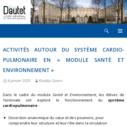
Recherche
LYCÉE JEAN DAUTET À LA ROCHELLE
ALLER
MENU
AU
PRINCI
CONTENU
ACTIVITÉS AUTOUR DU SYSTÈME CARDIO-
PULMONAIRE EN « MODULE SANTÉ ET
ENVIRONNEMENT »
8 janvier 2025
Khadija Quero
Dans le cadre du module
Santé et Environnement
, les élèves de
Terminale ont exploré le fonctionnement du
système
cardiopulmonaire
:
Dissection anatomique du cœur et des poumons, pour
comprendre leur structure et leur rôle dans la circulation