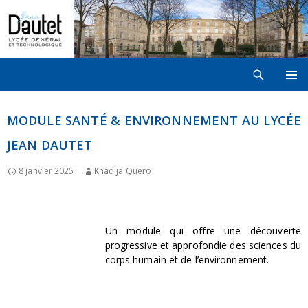
Recherche
LYCÉE JEAN DAUTET À LA ROCHELLE
ALLER
MENU
AU
PRINCI
CONTENU
MODULE SANTÉ & ENVIRONNEMENT AU LYCÉE
JEAN DAUTET
8 janvier 2025
Khadija Quero
Un module qui offre une découverte
progressive et approfondie des sciences du
corps humain et de l’environnement.