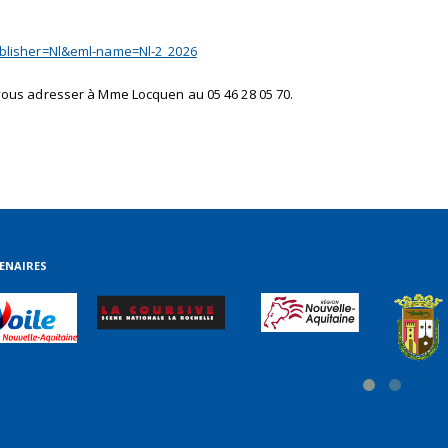
ublisher=Nl&eml-name=Nl-2_2026
vous adresser à Mme Locquen au 05 46 28 05 70.
ENAIRES