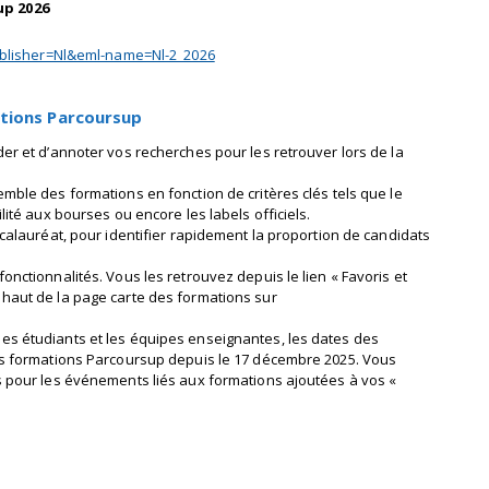
up 2026
ublisher=Nl&eml-name=Nl-2_2026
ations Parcoursup
er et d’annoter vos recherches pour les retrouver lors de la
mble des formations en fonction de critères clés tels que le
gibilité aux bourses ou encore les labels officiels.
ccalauréat, pour identifier rapidement la proportion de candidats
nctionnalités. Vous les retrouvez depuis le lien « Favoris et
haut de la page carte des formations sur
es étudiants et les équipes enseignantes, les dates des
des formations Parcoursup depuis le 17 décembre 2025. Vous
s pour les événements liés aux formations ajoutées à vos «