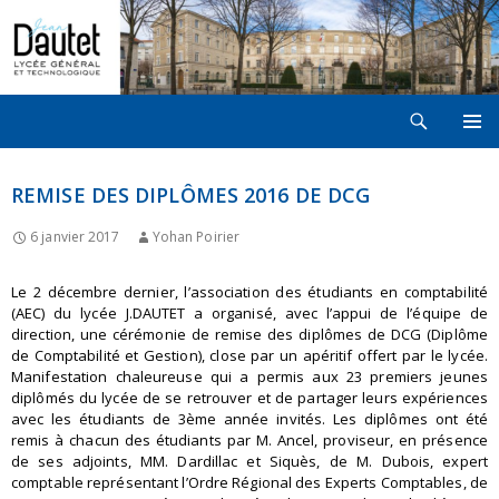
Recherche
LYCÉE JEAN DAUTET À LA ROCHELLE
ALLER
MENU
AU
PRINCI
CONTENU
REMISE DES DIPLÔMES 2016 DE DCG
6 janvier 2017
Yohan Poirier
Le 2 décembre dernier, l’association des étudiants en comptabilité
(AEC) du lycée J.DAUTET a organisé, avec l’appui de l’équipe de
direction, une cérémonie de remise des diplômes de DCG (Diplôme
de Comptabilité et Gestion), close par un apéritif offert par le lycée.
Manifestation chaleureuse qui a permis aux 23 premiers jeunes
diplômés du lycée de se retrouver et de partager leurs expériences
avec les étudiants de 3ème année invités. Les diplômes ont été
remis à chacun des étudiants par M. Ancel, proviseur, en présence
de ses adjoints, MM. Dardillac et Siquès, de M. Dubois, expert
comptable représentant l’Ordre Régional des Experts Comptables, de