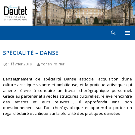
Recherche
LYCÉE JEAN DAUTET À LA ROCHELLE
ALLER
MENU
AU
PRINCI
CONTENU
SPÉCIALITÉ – DANSE
1 février 2019
Yohan Poirier
L’enseignement de spécialité Danse associe l’acquisition d’une
culture artistique vivante et ambitieuse, et la pratique artistique qui
amène l’élève à conduire un travail chorégraphique personnel.
Grâce au partenariat avec les structures culturelles, l’élève rencontre
des artistes et leurs œuvres ; il approfondit ainsi son
questionnement sur l’art chorégraphique et apprend à porter un
regard éclairé et critique sur la pluralité des pratiques dansées.