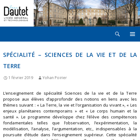
Recherche
LYCÉE JEAN DAUTET À LA ROCHELLE
ALLER
MENU
AU
PRINCI
CONTENU
SPÉCIALITÉ – SCIENCES DE LA VIE ET DE LA
TERRE
1 février 2019
Yohan Poirier
L’enseignement de spécialité Sciences de la vie et de la Terre
propose aux élèves d’approfondir des notions en liens avec les
thèmes suivant : « La Terre, la vie et l’organisation du vivant », « Les
enjeux planétaires contemporains » et « Le corps humain et la
santé ». Le programme développe chez l’élève des compétences
fondamentales telles que l’observation, l’expérimentation, la
modélisation, l’analyse, l’argumentation, etc., indispensables à la
poursuite d’étude dans l’enseignement supérieur. Cette spécialité