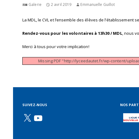
Galerie
2 avril 2019
Emmanuelle Guillot
La MDL, le CVL et l’ensemble des élèves de l’établissement s
Rendez-vous pour les volontaires à 13h30 / MDL
, nous v
Merci à tous pour votre implication!
Missing PDF "http://lyceedautet.fr/wp-content/uplo
SUIVEZ-NOUS
NOS PART
X
YouTube