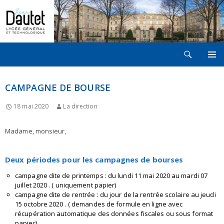
Recherche
LYCÉE JEAN DAUTET À LA ROCHELLE
ALLER
MENU
AU
PRINCI
CONTENU
CAMPAGNE DE BOURSE
18 mai 2020
La direction
Madame, monsieur,
Deux périodes pour les campagnes de bourses
campagne dite de printemps : du lundi 11 mai 2020 au mardi 07
juillet 2020 . ( uniquement papier)
campagne dite de rentrée : du jour de la rentrée scolaire au jeudi
15 octobre 2020 . ( demandes de formule en ligne avec
récupération automatique des données fiscales ou sous format
papier)