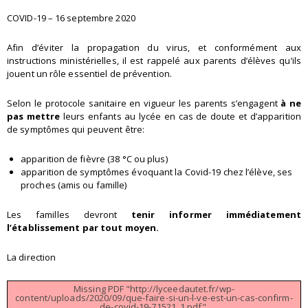
COVID-19 – 16 septembre 2020
Afin d’éviter la propagation du virus, et conformément aux
instructions ministérielles, il est rappelé aux parents d’élèves qu’ils
jouent un rôle essentiel de prévention.
Selon le protocole sanitaire en vigueur les parents s’engagent
à ne
pas mettre
leurs enfants au lycée en cas de doute et d’apparition
de symptômes qui peuvent être:
apparition de fièvre (38 °C ou plus)
apparition de symptômes évoquant la Covid-19 chez l’élève, ses
proches (amis ou famille)
Les familles devront
tenir informer immédiatement
l’établissement par tout moyen.
La direction
Missing PDF "http://lyceedautet.fr/wp-
content/uploads/2020/09/que-faire-si-un-l-ve-est-un-cas-confirm-
de-covid-19-71521_1.pdf".