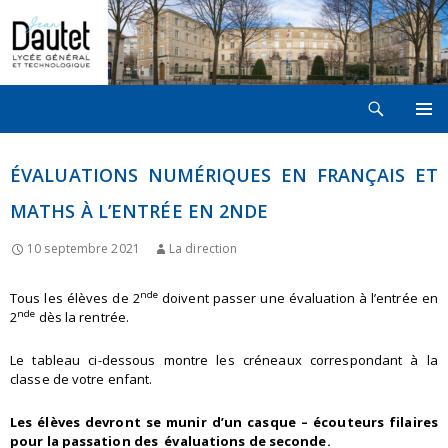
Recherche
LYCÉE JEAN DAUTET À LA ROCHELLE
ALLER
MENU
AU
PRINCI
CONTENU
ÉVALUATIONS NUMÉRIQUES EN FRANÇAIS ET
MATHS À L’ENTRÉE EN 2NDE
10 septembre 2021
La direction
nde
Tous les élèves de 2
doivent passer une évaluation à l’entrée en
nde
2
dès la rentrée.
Le tableau ci-dessous montre les créneaux correspondant à la
classe de votre enfant.
Les élèves devront se munir d’un casque – écouteurs filaires
pour la passation des évaluations de seconde.