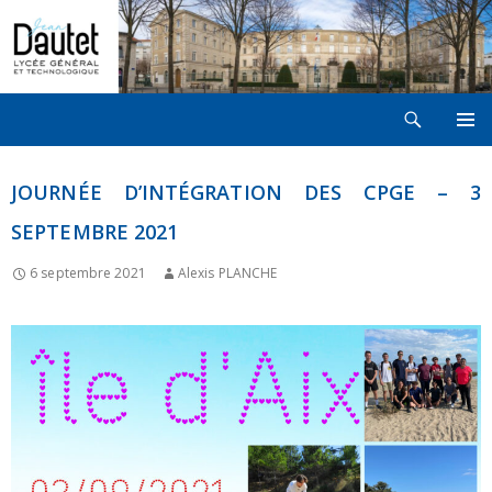
Recherche
LYCÉE JEAN DAUTET À LA ROCHELLE
ALLER
MENU
AU
PRINCI
CONTENU
JOURNÉE D’INTÉGRATION DES CPGE – 3
SEPTEMBRE 2021
6 septembre 2021
Alexis PLANCHE