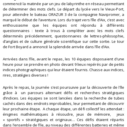
commencé la matinée par un jeu de labyrinthe en réseau permettant
de déterminer des mots clefs. Le départ du lycée vers le Vieux-Port,
pour atteindre le bateau ORAZUR 3 de la compagnie Navipromer, a
marqué le début de l’aventure. Lors du trajet vers l’île d’Aix, c’est avec
enthousiasme que les équipes ont répondu à différents
questionnaires : texte à trous à compléter avec les mots clefs
déterminés précédemment, questionnaires de lettres-philosophie,
d’anglais et de culture générale scientifique sur cette sortie. Le tour
de Fort Boyard a annoncé la splendide arrivée dans l’île d’Aix.
Arrivées dans l’île, avant le repas, les 10 équipes disposaient d’une
heure pour se prendre en photo devant 9 lieux repérés par de petits
indices photographiques qui leur étaient fournis. Chasse aux indices,
rires, stratégies diverses !
Après le repas, la journée s’est poursuivie par la découverte de l’île
grâce à un parcours alternant défis et recherches stratégiques
d’indices. Les équipes se sont lancées dans la recherche de tubes
cachés dans des endroits improbables, leur permettant de découvrir
leur prochaine étape. A chaque étape, un défi collectif les attendait :
énigmes mathématiques à résoudre, jeux de mémoire, jeux
« sportifs » stratégiques et originaux… Ces défis étaient répartis
dans l’ensemble de l’île, au niveau des différentes batteries et même