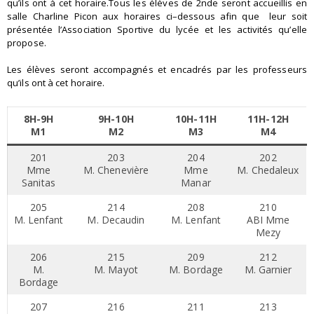
qu’ils ont à cet horaire.
Tous les élèves de 2
nde
seront accueillis en
salle Charline Picon
aux horaires ci
–
dessous afin que
leur soit
présentée l’Association Sportive du lycée et les activités qu’elle
propose.
Les élèves seront accompagnés et encadrés par les professeurs
qu’ils ont à cet horaire.
8H-9H
9H-10H
10H-11H
11H-12H
M1
M2
M3
M4
201
203
204
202
Mme
M. Chenevière
Mme
M. Chedaleux
Sanitas
Manar
205
214
208
210
M. Lenfant
M. Decaudin
M. Lenfant
ABI Mme
Mezy
206
215
209
212
M.
M. Mayot
M. Bordage
M. Garnier
Bordage
207
216
211
213