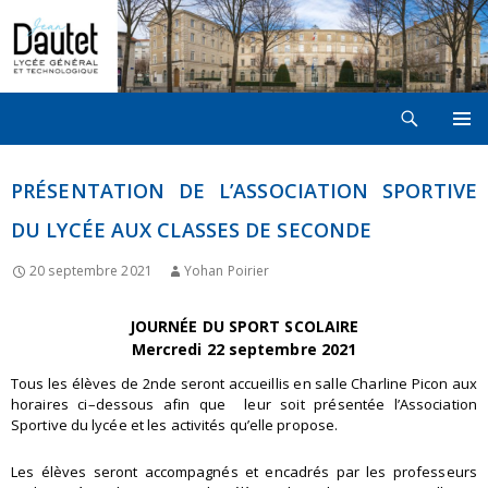
Recherche
LYCÉE JEAN DAUTET À LA ROCHELLE
ALLER
MENU
AU
PRINCI
CONTENU
PRÉSENTATION DE L’ASSOCIATION SPORTIVE
DU LYCÉE AUX CLASSES DE SECONDE
20 septembre 2021
Yohan Poirier
JOURNÉE DU SPORT SCOLAIRE
Mercredi
22
septembre 20
2
1
T
ous les élèves de 2
nde
seront accueillis en
salle Charline Picon
aux
horaires ci
–
dessous afin que
leur soit présentée l’Association
Sportive du lycée et les activités qu’elle propose.
Les élèves seront accompagnés et encadrés par les professeurs