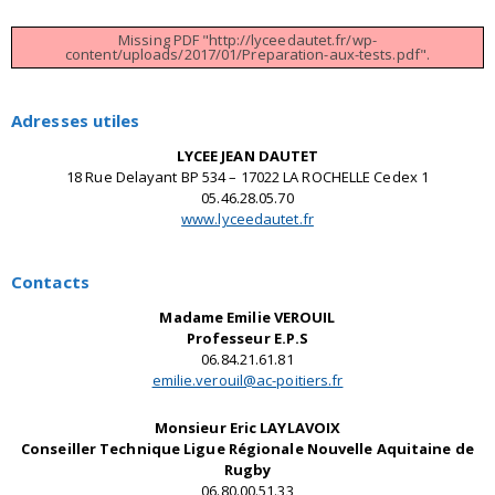
Missing PDF "http://lyceedautet.fr/wp-
content/uploads/2017/01/Preparation-aux-tests.pdf".
Adresses utiles
LYCEE JEAN DAUTET
18 Rue Delayant BP 534 – 17022 LA ROCHELLE Cedex 1
05.46.28.05.70
www.lyceedautet.fr
Contacts
Madame Emilie VEROUIL
Professeur E.P.S
06.84.21.61.81
emilie.verouil@ac-poitiers.fr
Monsieur Eric LAYLAVOIX
Conseiller Technique Ligue Régionale Nouvelle Aquitaine de
Rugby
06.80.00.51.33