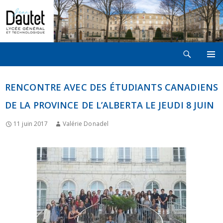
Recherche
LYCÉE JEAN DAUTET À LA ROCHELLE
ALLER
MENU
AU
PRINCI
CONTENU
RENCONTRE AVEC DES ÉTUDIANTS CANADIENS
DE LA PROVINCE DE L’ALBERTA LE JEUDI 8 JUIN
11 juin 2017
Valérie Donadel