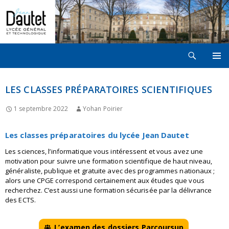
Recherche
LYCÉE JEAN DAUTET À LA ROCHELLE
ALLER
MENU
AU
PRINCI
CONTENU
LES CLASSES PRÉPARATOIRES SCIENTIFIQUES
1 septembre 2022
Yohan Poirier
Les classes préparatoires du lycée Jean Dautet
Les sciences, l’informatique vous intéressent et vous avez une
motivation pour suivre une formation scientifique de haut niveau,
généraliste, publique et gratuite avec des programmes nationaux ;
alors une CPGE correspond certainement aux études que vous
recherchez. C’est aussi une formation sécurisée par la délivrance
des ECTS.
L’examen des dossiers Parcoursup