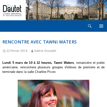
Recherche
LYCÉE JEAN DAUTET À LA ROCHELLE
ALLER
MENU
AU
PRINCI
CONTENU
RENCONTRE AVEC TAWNI WATERS
22 février 2018
Valérie Donadel
Lundi 5 mars de 10 à 12 heures, Tawni Waters
, romancière et poète
américaine, rencontrera plusieurs groupes d’élèves de première et de
terminale dans la salle Charline Picon.