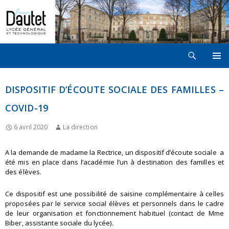
Recherche
LYCÉE JEAN DAUTET À LA ROCHELLE
ALLER
MENU
AU
PRINCI
CONTENU
DISPOSITIF D’ÉCOUTE SOCIALE DES FAMILLES –
COVID-19
6 avril 2020
La direction
A la demande de madame la Rectrice, un dispositif d’écoute sociale a
été mis en place dans l’académie l’un à destination des familles et
des élèves.
Ce dispositif est une possibilité de saisine complémentaire à celles
proposées par le service social élèves et personnels dans le cadre
de leur organisation et fonctionnement habituel (contact de Mme
Biber, assistante sociale du lycée).