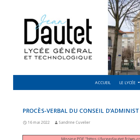
Recherche
ALLER AU CONTENU
LYCÉE JEAN DAUTET À LA ROCHELLE
ACCUEIL
LE LYCÉE
PROCÈS-VERBAL DU CONSEIL D’ADMINISTR
16 mai 2022
Sandrine Cuvelier
Missing PDF "https://lyceedautet.fr/wp-