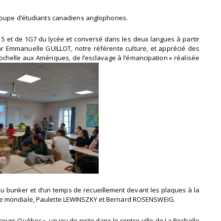
groupe d’étudiants canadiens anglophones.
 5 et de 1G7 du lycée et conversé dans les deux langues à partir
par Emmanuelle GUILLOT, notre référente culture, et apprécié des
Rochelle aux Amériques, de l’esclavage à l’émancipation » réalisée
du bunker et d’un temps de recueillement devant les plaques à la
re mondiale, Paulette LEWINSZKY et Bernard ROSENSWEIG.
rcours Québec », un jeu de piste dans le centre-ville de La Rochelle