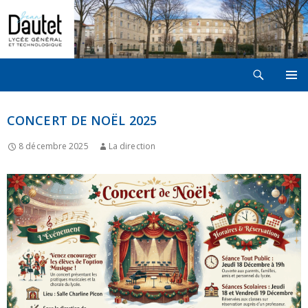
Recherche
LYCÉE JEAN DAUTET À LA ROCHELLE
ALLER
MENU
AU
PRINCI
CONTENU
CONCERT DE NOËL 2025
8 décembre 2025
La direction