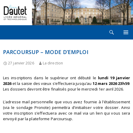
Recherche
LYCÉE JEAN DAUTET À LA ROCHELLE
ALLER
MENU
AU
PRINCI
CONTENU
PARCOURSUP – MODE D’EMPLOI
27 janvier 2026
La direction
Les inscriptions dans le supérieur ont débuté le
lundi 19 janvier
2026
et la saisie des vœux s’effectuera jusqu’au
12 mars 2026 23h59
.
Les dossiers devront être finalisés pour le mercredi 1er avril 2026.
L’adresse mail personnelle que vous avez fournie à l’établissement
(via le sondage Pronote) permettra d’initialiser votre dossier. Ainsi
votre inscription s’effectuera avec ce mail via un lien qui vous sera
envoyé par la plateforme Parcoursup.