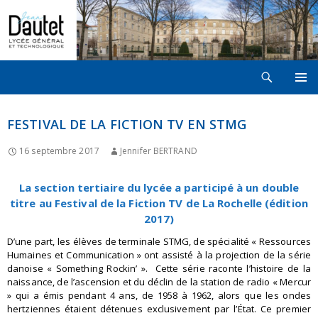
Recherche
LYCÉE JEAN DAUTET À LA ROCHELLE
ALLER
MENU
AU
PRINCI
CONTENU
FESTIVAL DE LA FICTION TV EN STMG
16 septembre 2017
Jennifer BERTRAND
La section tertiaire du lycée a participé à un double
titre au Festival de la Fiction TV de La Rochelle (édition
2017)
D’une part, les élèves de terminale STMG, de spécialité « Ressources
Humaines et Communication » ont assisté à la projection de la série
danoise « Something Rockin’ ». Cette série raconte l’histoire de la
naissance, de l’ascension et du déclin de la station de radio « Mercur
» qui a émis pendant 4 ans, de 1958 à 1962, alors que les ondes
hertziennes étaient détenues exclusivement par l’État. Ce premier