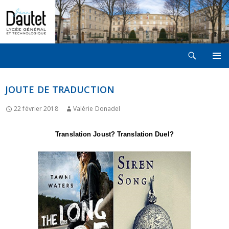
Recherche
LYCÉE JEAN DAUTET À LA ROCHELLE
ALLER
MENU
AU
PRINCI
CONTENU
JOUTE DE TRADUCTION
22 février 2018
Valérie Donadel
Translation Joust? Translation Duel?