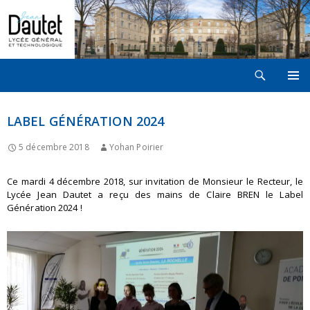
Recherche
LYCÉE JEAN DAUTET À LA ROCHELLE
ALLER
MENU
AU
PRINCI
CONTENU
LABEL GÉNÉRATION 2024
5 décembre 2018
Yohan Poirier
Ce mardi 4 décembre 2018, sur invitation de Monsieur le Recteur, le
Lycée Jean Dautet a reçu des mains de Claire BREN le Label
Génération 2024 !