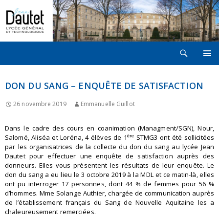
Recherche
LYCÉE JEAN DAUTET À LA ROCHELLE
ALLER
MENU
AU
PRINCI
CONTENU
DON DU SANG – ENQUÊTE DE SATISFACTION
26 novembre 2019
Emmanuelle Guillot
Dans le cadre des cours en coanimation (Managment/SGN), Nour,
ère
Salomé, Aliséa et Loréna, 4 élèves de 1
STMG3 ont été sollicitées
par les organisatrices de la collecte du don du sang au lycée Jean
Dautet pour effectuer une enquête de satisfaction auprès des
donneurs. Elles vous présentent les résultats de leur enquête. Le
don du sang a eu lieu le 3 octobre 2019 à la MDL et ce matin-là, elles
ont pu interroger 17 personnes, dont 44 % de femmes pour 56 %
d’hommes. Mme Solange Authier, chargée de communication auprès
de l’établissement français du Sang de Nouvelle Aquitaine les a
chaleureusement remerciées.