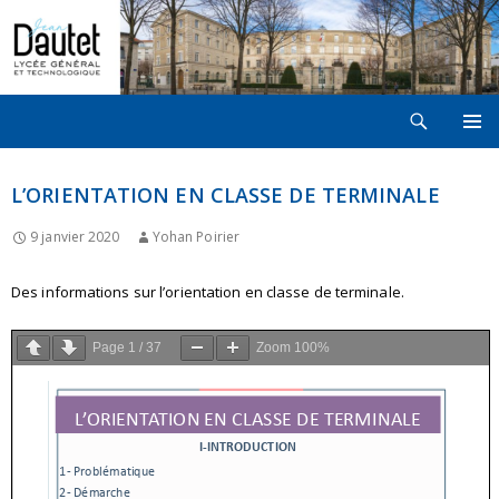
Recherche
LYCÉE JEAN DAUTET À LA ROCHELLE
ALLER
MENU
AU
PRINCI
CONTENU
L’ORIENTATION EN CLASSE DE TERMINALE
9 janvier 2020
Yohan Poirier
Des informations sur l’orientation en classe de terminale.
Page
1
/
37
Zoom
100%