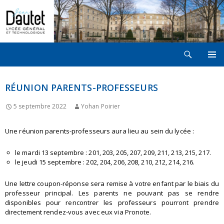
Recherche
LYCÉE JEAN DAUTET À LA ROCHELLE
ALLER
MENU
AU
PRINCI
CONTENU
RÉUNION PARENTS-PROFESSEURS
5 septembre 2022
Yohan Poirier
Une réunion parents-professeurs aura lieu au sein du lycée :
le mardi 13 septembre : 201, 203, 205, 207, 209, 211, 213, 215, 217.
le jeudi 15 septembre : 202, 204, 206, 208, 210, 212, 214, 216.
Une lettre coupon-réponse sera remise à votre enfant par le biais du
professeur principal. Les parents ne pouvant pas se rendre
disponibles pour rencontrer les professeurs pourront prendre
directement rendez-vous avec eux via Pronote.