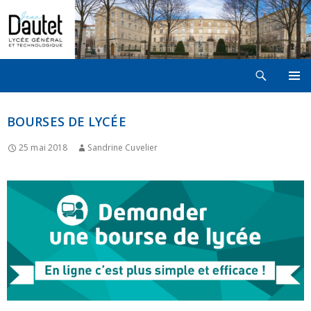
Recherche
LYCÉE JEAN DAUTET À LA ROCHELLE
ALLER
MENU
AU
PRINCI
CONTENU
BOURSES DE LYCÉE
25 mai 2018
Sandrine Cuvelier