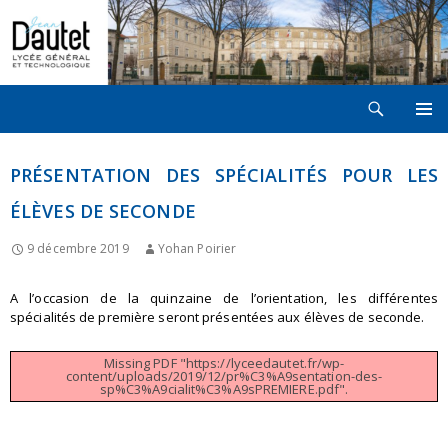
Recherche
LYCÉE JEAN DAUTET À LA ROCHELLE
ALLER
MENU
AU
PRINCI
CONTENU
PRÉSENTATION DES SPÉCIALITÉS POUR LES
ÉLÈVES DE SECONDE
9 décembre 2019
Yohan Poirier
A l’occasion de la quinzaine de l’orientation, les différentes
spécialités de première seront présentées aux élèves de seconde.
Missing PDF "https://lyceedautet.fr/wp-
content/uploads/2019/12/pr%C3%A9sentation-des-
sp%C3%A9cialit%C3%A9sPREMIERE.pdf".