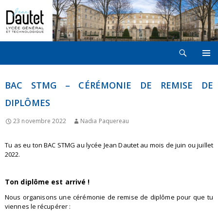
Recherche
LYCÉE JEAN DAUTET À LA ROCHELLE
ALLER
MENU
AU
PRINCI
CONTENU
BAC STMG – CÉRÉMONIE DE REMISE DE
DIPLÔMES
23 novembre 2022
Nadia Paquereau
Tu as eu ton BAC STMG au lycée Jean Dautet au mois de juin ou juillet
2022.
Ton diplôme est arrivé !
Nous organisons une cérémonie de remise de diplôme pour que tu
viennes le récupérer :