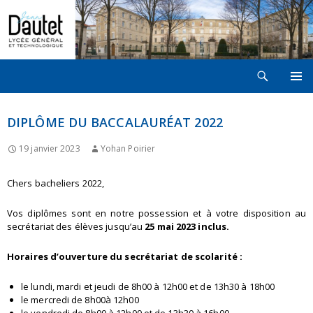
Recherche
LYCÉE JEAN DAUTET À LA ROCHELLE
ALLER
MENU
AU
PRINCI
CONTENU
DIPLÔME DU BACCALAURÉAT 2022
19 janvier 2023
Yohan Poirier
Chers bacheliers 2022,
Vos diplômes sont en notre possession et à votre disposition au
secrétariat des élèves jusqu’au
25 mai 2023 inclus.
Horaires d’ouverture du secrétariat de scolarité :
le lundi, mardi et jeudi de 8h00 à 12h00 et de 13h30 à 18h00
le mercredi de 8h00à 12h00