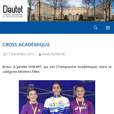
Recherche
LYCÉE JEAN DAUTET À LA ROCHELLE
ALLER
MENU
AU
PRINCI
CONTENU
CROSS ACADÉMIQUE
17 décembre 2017
Alexis PLANCHE
Bravo à Juliette HOBART, qui est Championne Académique, dans la
catégorie Minimes Filles.