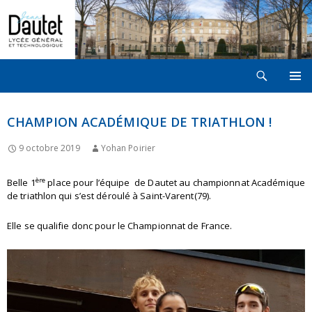
Recherche
LYCÉE JEAN DAUTET À LA ROCHELLE
ALLER
MENU
AU
PRINCI
CONTENU
CHAMPION ACADÉMIQUE DE TRIATHLON !
9 octobre 2019
Yohan Poirier
ère
Belle 1
place pour l’équipe de Dautet au championnat Académique
de triathlon qui s’est déroulé à Saint-Varent(79).
Elle se qualifie donc pour le Championnat de France.