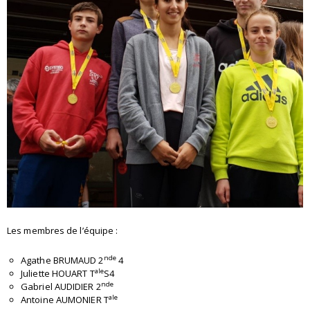
Les membres de l’équipe :
nde
Agathe BRUMAUD 2
4
ale
Juliette HOUART T
S4
nde
Gabriel AUDIDIER 2
ale
Antoine AUMONIER T