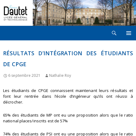
Recherche
LYCÉE JEAN DAUTET À LA ROCHELLE
ALLER
MENU
AU
PRINCI
CONTENU
RÉSULTATS D’INTÉGRATION DES ÉTUDIANTS
DE CPGE
6 septembre 2021
Nathalie Roy
Les étudiants de CPGE connaissent maintenant leurs résultats et
font leur rentrée dans l’école d’ingénieur qu’ils ont réussi à
décrocher.
65% des étudiants de MP ont eu une proposition alors que le ratio
national places/inscrits est de 57%
74% des étudiants de PSI ont eu une proposition alors que le ratio