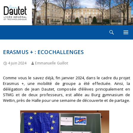
Recherche
LYCÉE JEAN DAUTET À LA ROCHELLE
ALLER
MENU
AU
PRINCI
CONTENU
ERASMUS + : ECOCHALLENGES
4 juin 2024
Emmanuelle Guillot
Comme vous le savez déjà, fin janvier 2024, dans le cadre du projet
Erasmus +, une mobilité de groupe a été effectuée. Ainsi, la
délégation de Jean Dautet, composée d’élèves principalement en
STMG et de deux professeurs, est allée au Burg gymnasium de
Wettin, près de Halle pour une semaine de découverte et de partage.