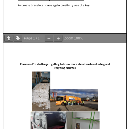
Page
1
/
1
Zoom
100%