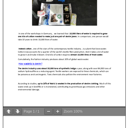
Page
1
/
1
Zoom
100%