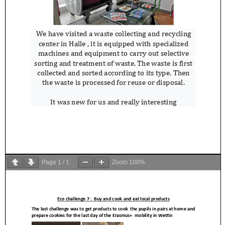
Page
1
/
1
Zoom
100%