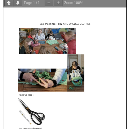
Page
1
/
1
Zoom
100%