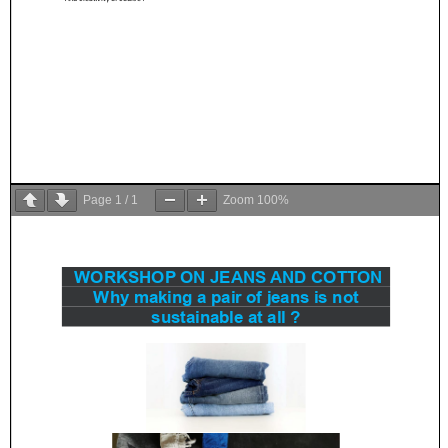
Page
1
/
1
Zoom
100%