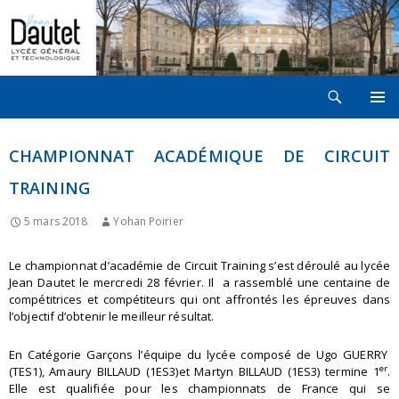
Recherche
LYCÉE JEAN DAUTET À LA ROCHELLE
ALLER
MENU
AU
PRINCI
CONTENU
CHAMPIONNAT ACADÉMIQUE DE CIRCUIT
TRAINING
5 mars 2018
Yohan Poirier
Le championnat d’académie de Circuit Training s’est déroulé au lycée
Jean Dautet le mercredi 28 février. Il a rassemblé une centaine de
compétitrices et compétiteurs qui ont affrontés les épreuves dans
l’objectif d’obtenir le meilleur résultat.
En Catégorie Garçons l’équipe du lycée composé de Ugo GUERRY
er
(TES1), Amaury BILLAUD (1ES3)et Martyn BILLAUD (1ES3) termine 1
.
Elle est qualifiée pour les championnats de France qui se