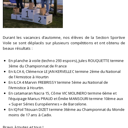
Durant les vacances d’automne, nos élèves de la Section Sportive
Voile se sont déplacés sur plusieurs compétitions et ont obtenu de
beaux résultats :
En planche à voile (techno 293 espoirs), Jules ROUQUETTE termine
3ème du Championnat de France
En ILCA 6, Clémence LE JAN KERVELLEC termine 2ème du National
de l’Armistice à Hourtin
En ILCA 4 Marvin FREBRISSY termine 5ème au National de
l’Armistice à Hourtin.
En catamaran Nacra 15, Côme VIC MOLINERO termine 6ème et
l’équipage Marius PRAUD et Émilie MANSOURI termine 10ème aux
« Super Séries Européennes » de Barcelone.
En IQFoil Titouan DIZET termine 36ème au Championnat du Monde
moins de 17 ans à Cadix.
Bravo à toutes et tous !