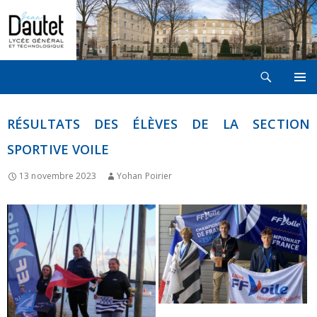
Recherche
LYCÉE JEAN DAUTET À LA ROCHELLE
ALLER
MENU
AU
PRINCI
CONTENU
RÉSULTATS DES ÉLÈVES DE LA SECTION
SPORTIVE VOILE
13 novembre 2023
Yohan Poirier