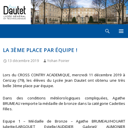
Recherche
LYCÉE JEAN DAUTET À LA ROCHELLE
ALLER
MENU
AU
PRINCI
CONTENU
LA 3ÈME PLACE PAR ÉQUIPE !
13 décembre 2019
Yohan Poirier
Lors du CROSS CONTRY ACADEMIQUE, mercredi 11 décembre 2019 à
Cerizay (79), les élèves du Lycée Jean Dautet ont obtenu une très
belle 3ème place par équipe.
Dans des conditions météorologiques compliquées, Agathe
BRUMEAU remporte la médaille de bronze dans la catégorie Cadettes
Filles.
Equipe 1 – Médaille de Bronze – Agathe BRUMEAU/HOUART
Juliette/LARGOUET Estelle/AUDIDIER Gabriel/ AUMONIER