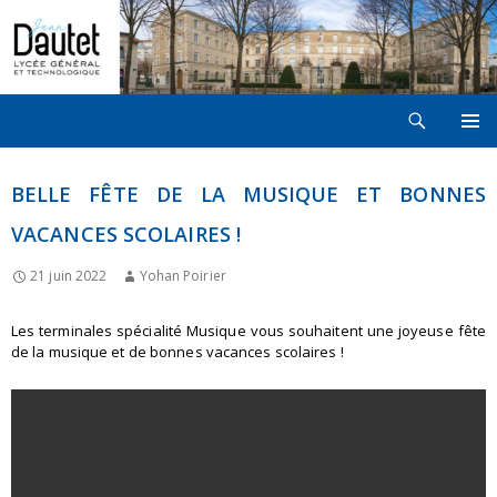
Recherche
LYCÉE JEAN DAUTET À LA ROCHELLE
ALLER
MENU
AU
PRINCI
CONTENU
BELLE FÊTE DE LA MUSIQUE ET BONNES
VACANCES SCOLAIRES !
21 juin 2022
Yohan Poirier
Les terminales spécialité Musique vous souhaitent une joyeuse fête
de la musique et de bonnes vacances scolaires !