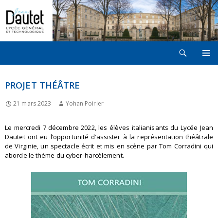
Recherche
LYCÉE JEAN DAUTET À LA ROCHELLE
ALLER
MENU
AU
PRINCI
CONTENU
PROJET THÉÂTRE
21 mars 2023
Yohan Poirier
Le mercredi 7 décembre 2022, les élèves italianisants du Lycée Jean
Dautet ont eu l’opportunité d’assister à la représentation théâtrale
de Virginie, un spectacle écrit et mis en scène par Tom Corradini qui
aborde le thème du cyber-harcèlement.