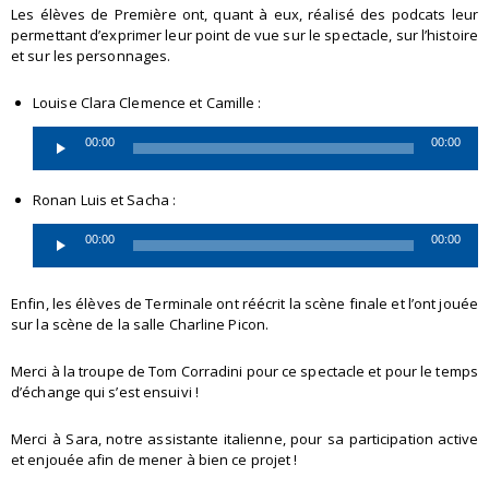
Les élèves de Première ont, quant à eux, réalisé des podcats leur
permettant d’exprimer leur point de vue sur le spectacle, sur l’histoire
et sur les personnages.
Lecteur
Louise Clara Clemence et Camille :
audio
00:00
00:00
Lecteur
Ronan Luis et Sacha :
audio
00:00
00:00
Enfin, les élèves de Terminale ont réécrit la scène finale et l’ont jouée
sur la scène de la salle Charline Picon.
Merci à la troupe de Tom Corradini pour ce spectacle et pour le temps
d’échange qui s’est ensuivi !
Merci à Sara, notre assistante italienne, pour sa participation active
et enjouée afin de mener à bien ce projet !