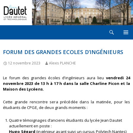
Recherche
LYCÉE JEAN DAUTET À LA ROCHELLE
ALLER
MENU
AU
PRINCI
CONTENU
FORUM DES GRANDES ECOLES D’INGÉNIEURS
12 novembre 2023
Alexis PLANCHE
Le forum des grandes écoles d’ingénieurs aura lieu
vendredi 24
novembre 2023 de 13 h à 17 h dans la salle Charline Picon et la
Maison des Lycéens.
Cette grande rencontre sera précédée dans la matinée, pour les
étudiants de CPGE, de deux grands moments :
Quatre témoignages d’anciens étudiants du lycée Jean Dautet
actuellement en poste :
Hugo Ségard
(ingénieur ayant suivi un cursus Polytech Nantes)