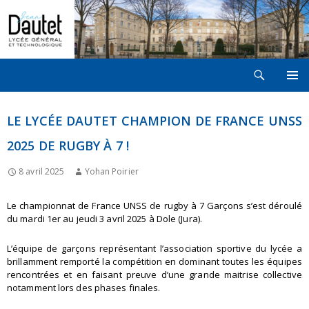
Recherche
LYCÉE JEAN DAUTET À LA ROCHELLE
ALLER
MENU
AU
PRINCI
CONTENU
LE LYCÉE DAUTET CHAMPION DE FRANCE UNSS
2025 DE RUGBY À 7 !
8 avril 2025
Yohan Poirier
Le championnat de France UNSS de rugby à 7 Garçons s’est déroulé
du mardi 1er au jeudi 3 avril 2025 à Dole (Jura).
L’équipe de garçons représentant l’association sportive du lycée a
brillamment remporté la compétition en dominant toutes les équipes
rencontrées et en faisant preuve d’une grande maitrise collective
notamment lors des phases finales.