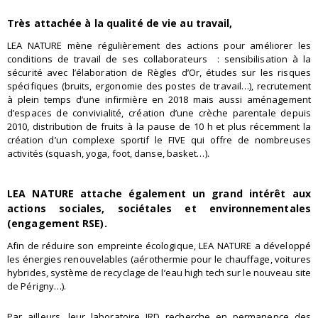
Très attachée à la qualité de vie au travail,
LEA NATURE mène
régulièrement
des actions
pour amélior
er les
conditions de travail de ses
collaborateurs : sensibilisation à la
sécurité avec l’élaboration de Règles d’Or, études sur les risques
spécifiques (bruits, ergonomie des postes de travail…), recrutement
à plein temps d’une infirmière en 2018 mais aussi aménagement
d’espaces de convivialité,
création d’une crèche parentale depuis
2010,
distribution de fruits à la pause de 10 h et plus
récemment
la
création d’un complexe sportif le FIVE qui offre de nombreus
es
activités
(squash, yoga, foot, danse, basket…).
LEA NATURE attache également un grand intérêt aux
actions
sociales, sociétales et environnementales
(engagement RSE)
.
Afin de réduire son empreinte écologique, LEA NATURE a développé
les énergies renouvelables
(
aérothermie
pour le chauffage, voitures
hybrides, système de recyclage de l’eau
high
tech
sur le nouveau site
de Périgny…
).
Par ailleurs, leur laboratoire
IRD
recherche
en permanence des