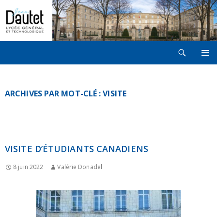
Recherche
LYCÉE JEAN DAUTET À LA ROCHELLE
ALLER
MENU
AU
PRINCI
CONTENU
ARCHIVES PAR MOT-CLÉ : VISITE
VISITE D’ÉTUDIANTS CANADIENS
8 juin 2022
Valérie Donadel