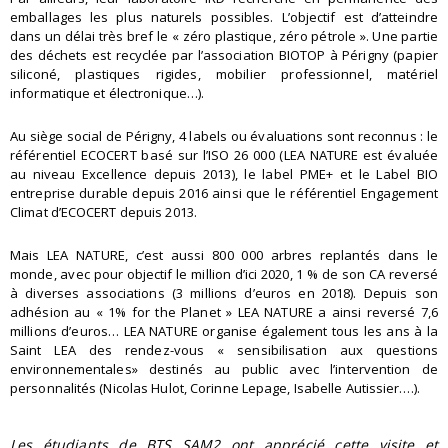
emballages les plus naturels possibles. L’objectif est d’atteindre
dans un délai très bref le « zéro plastique, zéro pétrole »
.
Une partie
des
déchets est
recyclée
par l’association BIOTOP à Périgny (papier
siliconé, plastiques rigides, mobilier professionnel, matériel
informatique et électronique…).
Au siège social de Périgny, 4 labels ou évaluations sont reconnus : le
référentiel ECOCERT basé sur l’ISO 26
000 (LEA NATURE est évaluée
au niveau Excellence depuis 2013), le label PME+ et le Label BIO
entreprise durable depuis 2016 ainsi que le référentiel Engagement
Climat d’ECOCERT depuis 2013.
Mais LEA NATURE
, c’est
aussi
800
000 arbres replantés dans le
monde, avec pour objectif le million d’ici 2020, 1 % de son CA reversé
à diverses associations
(3 millions d’euros en 2018
).
D
epui
s son
adhésion au « 1% for the
P
lanet
»
LEA NATURE a
ainsi
reversé
7,6
millions d’euros
…
LEA NATURE organise également tous les ans à la
Saint LEA des rendez-vous « sensibilisation
aux
questions
environnementales» destinés au public avec l’intervention de
personnalités (Nicolas Hulot, Corinne Lepage, Isabelle
Autissier
….).
Les étudiants de BTS SAM2
ont apprécié cette visite et