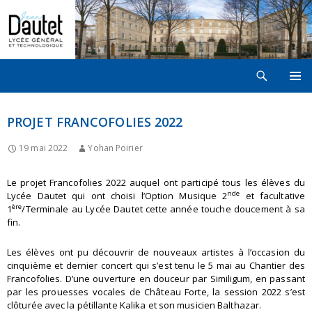
Recherche
LYCÉE JEAN DAUTET À LA ROCHELLE
ALLER
MENU
AU
PRINCI
CONTENU
PROJET FRANCOFOLIES 2022
19 mai 2022
Yohan Poirier
Le projet Francofolies 2022 auquel ont participé tous les élèves du
nde
Lycée Dautet qui ont choisi l’Option Musique 2
et facultative
ère
1
/Terminale au Lycée Dautet cette année touche doucement à sa
fin.
Les élèves ont pu découvrir de nouveaux artistes à l’occasion du
cinquième et dernier concert qui s’est tenu le 5 mai au Chantier des
Francofolies. D’une ouverture en douceur par Similigum, en passant
par les prouesses vocales de Château Forte, la session 2022 s’est
clôturée avec la pétillante Kalika et son musicien Balthazar.