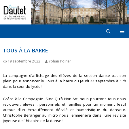
Recherche
LYCÉE JEAN DAUTET À LA ROCHELLE
ALLER
MENU
AU
PRINCI
CONTENU
TOUS À LA BARRE
19 septembre 2022
Yohan Poirier
La campagne d’affichage des élèves de la section danse bat son
plein pour annoncer le Tous à la barre du jeudi 22 septembre à 17h
dans la cour du lycée !
Grâce à la Compagnie Sine Qu’à Non-Art, nous pourrons tous nous
retrouver, élèves , personnels et familles pour un moment festif
autour d’un échauffement décalé et humoristique du danseur.
Christophe Béranger au micro nous emmènera dans une revisite
joyeuse de l’ histoire de la danse !