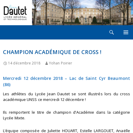
Recherche
LYCÉE JEAN DAUTET À LA ROCHELLE
ALLER
MENU
AU
PRINCI
CONTENU
CHAMPION ACADÉMIQUE DE CROSS !
14 décembre 2018
Yohan Poirier
Mercredi 12 décembre 2018 – Lac de Saint Cyr Beaumont
(86)
Les athlètes du Lycée Jean Dautet se sont illustrés lors du cross
académique UNSS ce mercredi 12 décembre !
Ils remportent le titre de champion d’Académie dans la catégorie
Lycée Mixte.
L’équipe composée de Juliette HOUART, Estelle LARGOUET, Anaëlle