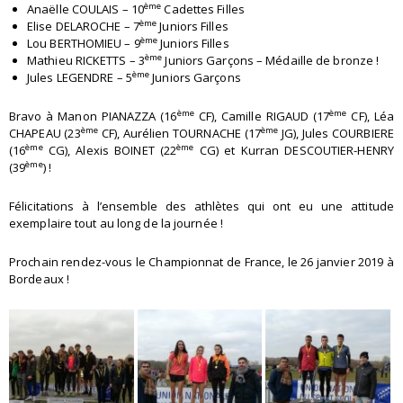
ème
Anaëlle COULAIS – 10
Cadettes Filles
ème
Elise DELAROCHE – 7
Juniors Filles
ème
Lou BERTHOMIEU – 9
Juniors Filles
ème
Mathieu RICKETTS – 3
Juniors Garçons – Médaille de bronze !
ème
Jules LEGENDRE – 5
Juniors Garçons
ème
ème
Bravo à Manon PIANAZZA (16
CF), Camille RIGAUD (17
CF), Léa
ème
ème
CHAPEAU (23
CF), Aurélien TOURNACHE (17
JG), Jules COURBIERE
ème
ème
(16
CG), Alexis BOINET (22
CG) et Kurran DESCOUTIER-HENRY
ème
(39
) !
Félicitations à l’ensemble des athlètes qui ont eu une attitude
exemplaire tout au long de la journée !
Prochain rendez-vous le Championnat de France, le 26 janvier 2019 à
Bordeaux !