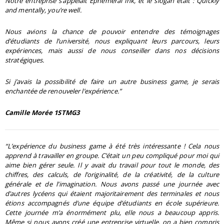
Notre entreprise s’appelait Ephemeral Ink, et le slogan était : Quickly
and mentally, you’re well.
Nous avions la chance de pouvoir entendre des témoignages
d’étudiants de l’université, nous expliquant leurs parcours, leurs
expériences, mais aussi de nous conseiller dans nos décisions
stratégiques.
Si j’avais la possibilité de faire un autre business game, je serais
enchantée de renouveler l’expérience.”
Camille Morée 1STMG3
“L’expérience du business game à été très intéressante ! Cela nous
apprend à travailler en groupe. C’était un peu compliqué pour moi qui
aime bien gérer seule. Il y avait du travail pour tout le monde, des
chiffres, des calculs, de l’originalité, de la créativité, de la culture
générale et de l’imagination. Nous avons passé une journée avec
d’autres lycéens qui étaient majoritairement des terminales et nous
étions accompagnés d’une équipe d’étudiants en école supérieure.
Cette journée m’a énormément plu, elle nous a beaucoup appris.
Même si nous avons créé une entreprise virtuelle, on a bien compris