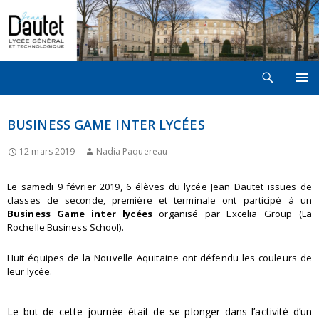
Recherche
LYCÉE JEAN DAUTET À LA ROCHELLE
ALLER
MENU
AU
PRINCI
CONTENU
BUSINESS GAME INTER LYCÉES
12 mars 2019
Nadia Paquereau
Le samedi 9 février 2019, 6 élèves du lycée Jean Dautet issues de
classes de seconde, première et terminale ont participé à un
Business Game inter lycées
organisé par Excelia Group (La
Rochelle Business School).
Huit équipes de la Nouvelle Aquitaine ont défendu les couleurs de
leur lycée.
Le but de cette journée était de se plonger dans l’activité d’un